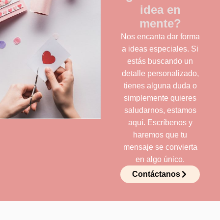
idea en
mente?
Nos encanta dar forma
a ideas especiales. Si
estás buscando un
detalle personalizado,
tienes alguna duda o
simplemente quieres
saludarnos, estamos
aquí. Escríbenos y
haremos que tu
mensaje se convierta
en algo único.
Contáctanos