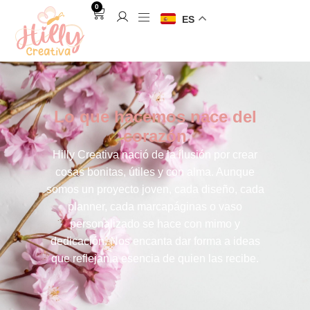
0
ES
Lo que hacemos nace del
corazón
Hilly Creativa nació de la ilusión por crear
cosas bonitas, útiles y con alma. Aunque
somos un proyecto joven, cada diseño, cada
planner, cada marcapáginas o vaso
personalizado se hace con mimo y
dedicación. Nos encanta dar forma a ideas
que reflejan a esencia de quien las recibe.