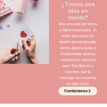
¿Tienes una
idea en
mente?
Nos encanta dar forma
a ideas especiales. Si
estás buscando un
detalle personalizado,
tienes alguna duda o
simplemente quieres
saludarnos, estamos
aquí. Escríbenos y
haremos que tu
mensaje se convierta
en algo único.
Contáctanos