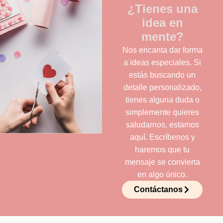
¿Tienes una
idea en
mente?
Nos encanta dar forma
a ideas especiales. Si
estás buscando un
detalle personalizado,
tienes alguna duda o
simplemente quieres
saludarnos, estamos
aquí. Escríbenos y
haremos que tu
mensaje se convierta
en algo único.
Contáctanos