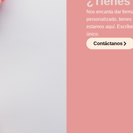
¿Tienes
Nos encanta dar forma
personalizado, tienes
estamos aquí. Escríbe
único.
Contáctanos