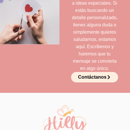
a ideas especiales. Si
estás buscando un
detalle personalizado,
tienes alguna duda o
simplemente quieres
saludarnos, estamos
aquí. Escríbenos y
haremos que tu
mensaje se convierta
en algo único.
Contáctanos