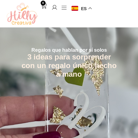
0
ES
Regalos que hablan por sí solos
3 ideas para sorprender
con un regalo único hecho
a mano